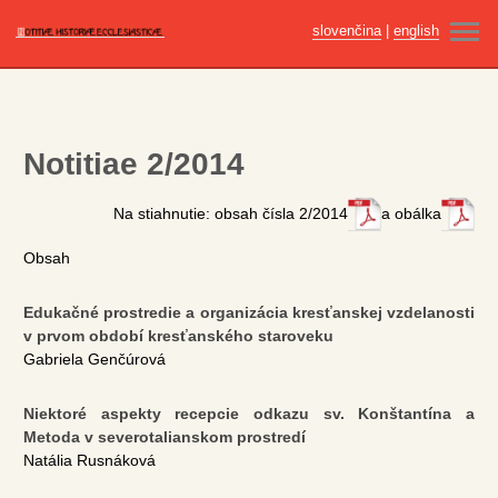
slovenčina
|
english
ÚVOD
AKTUÁLNE ČÍSLO
Notitiae 2/2014
ARCHÍV
Na stiahnutie: obsah čísla 2/2014
a obálka
PRE AUTOROV
Obsah
ETIKA PUBLIKOVANIA
Edukačné prostredie a organizácia kresťanskej vzdelanosti
REDAKČNÁ RADA
v prvom období kresťanského staroveku
Gabriela Genčúrová
VYDAVATEĽ
Niektoré aspekty recepcie odkazu sv. Konštantína a
KONTAKT
Metoda v severotalianskom prostredí
Natália Rusnáková