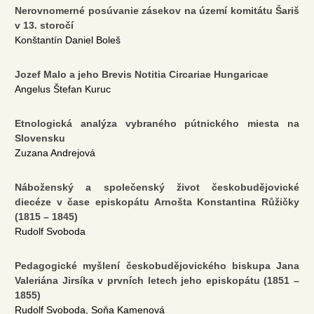
Nerovnomerné posúvanie zásekov na území komitátu Šariš
v 13. storočí
Konštantín Daniel Boleš
Jozef Malo a jeho Brevis Notitia Circariae Hungaricae
Angelus Štefan Kuruc
Etnologická analýza vybraného pútnického miesta na
Slovensku
Zuzana Andrejová
Náboženský a společenský život českobudějovické
diecéze v čase episkopátu Arnošta Konstantina Růžičky
(1815 – 1845)
Rudolf Svoboda
Pedagogické myšlení českobudějovického biskupa Jana
Valeriána Jirsíka v prvních letech jeho episkopátu (1851 –
1855)
Rudolf Svoboda, Soňa Kamenová