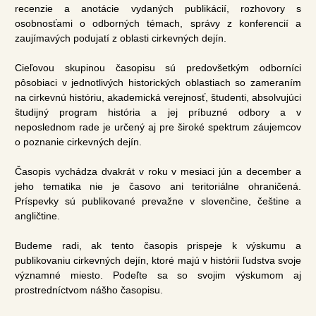
recenzie a anotácie vydaných publikácií, rozhovory s
osobnosťami o odborných témach, správy z konferencií a
zaujímavých podujatí z oblasti cirkevných dejín.
Cieľovou skupinou časopisu sú predovšetkým odborníci
pôsobiaci v jednotlivých historických oblastiach so zameraním
na cirkevnú históriu, akademická verejnosť, študenti, absolvujúci
študijný program história a jej príbuzné odbory a v
neposlednom rade je určený aj pre široké spektrum záujemcov
o poznanie cirkevných dejín.
Časopis vychádza dvakrát v roku v mesiaci jún a december a
jeho tematika nie je časovo ani teritoriálne ohraničená.
Príspevky sú publikované prevažne v slovenčine, češtine a
angličtine.
Budeme radi, ak tento časopis prispeje k výskumu a
publikovaniu cirkevných dejín, ktoré majú v histórii ľudstva svoje
významné miesto. Podeľte sa so svojim výskumom aj
prostredníctvom nášho časopisu.