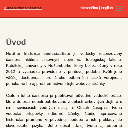
slovenčina
|
english
ÚVOD
AKTUÁLNE ČÍSLO
Úvod
ARCHÍV
Notitiæ historiæ ecclesiasticæ
je vedecký recenzovaný
PRE AUTOROV
časopis Inštitútu cirkevných dejín na Teologickej fakulte,
Katolíckej univerzity v Ružomberku, ktorý bol založený v roku
ETIKA PUBLIKOVANIA
2012 a vychádza pravidelne v printovej podobe. Kvôli jeho
väčšej dostupnosti, pre širokú odbornú i laickú verejnosť,
REDAKČNÁ RADA
ponúkame ho aj prostredníctvom tejto webovej stránky.
VYDAVATEĽ
Cieľom tohto časopisu je publikovať pôvodné vedecké práce,
ktoré doteraz neboli publikované z oblasti cirkevných dejín a s
KONTAKT
nimi súvisiacich vedných disciplín. Obsah časopisu tvoria
vedecké príspevky, odborné články, štúdie, spracované
historické pramene v pôvodnej podobe a ich preklady do
slovenského jazyka. Jeho obsah ďalej tvoria aj odborné