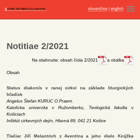
slovenčina
|
english
ÚVOD
AKTUÁLNE ČÍSLO
Notitiae 2/2021
ARCHÍV
Na stiahnutie: obsah čísla 2/2021
a obálka
PRE AUTOROV
Obsah
ETIKA PUBLIKOVANIA
Status diakonís v ranej cirkvi na základe liturgických
REDAKČNÁ RADA
hľadísk
Angelus Štefan KURUC O.Praem.
VYDAVATEĽ
Katolícka univerzita v Ružomberku, Teologická fakulta v
Košiciach
KONTAKT
Inštitút cirkevných dejín, Hlavná 89, 041 21 Košice
Tlačiar Jiří Melantrich z Aventina a jeho dielo Knijžka