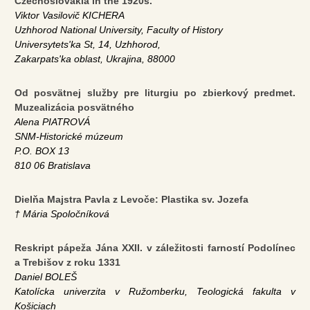
Czechoslovakia in the 1920s.
Viktor Vasilovič KICHERA
Uzhhorod National University, Faculty of History
Universytets'ka St, 14, Uzhhorod,
Zakarpats'ka oblast, Ukrajina, 88000
Od posvätnej služby pre liturgiu po zbierkový predmet.
Muzealizácia posvätného
Alena PIATROVÁ
SNM-Historické múzeum
P.O. BOX 13
810 06 Bratislava
Dielňa Majstra Pavla z Levoče: Plastika sv. Jozefa
† Mária Spoločníková
Reskript pápeža Jána XXII. v záležitosti farností Podolínec
a Trebišov z roku 1331
Daniel BOLEŠ
Katolícka univerzita v Ružomberku, Teologická fakulta v
Košiciach