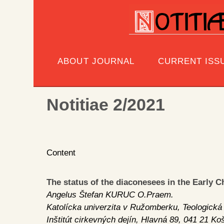
ABOUT JOURNAL
CURRENT ISS
Notitiae 2/2021
Content
The status of the diaconesees in the Early Ch
Angelus Štefan KURUC O.Praem.
Katolícka univerzita v Ružomberku, Teologická 
Inštitút cirkevných dejín, Hlavná 89, 041 21 Ko