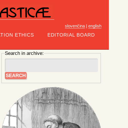
slovenčina
|
english
TION ETHICS
EDITORIAL BOARD
Search in archive: