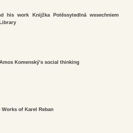
and his work Knijžka Potěssytedlná wssechniem
Library
n Amos Komenský's social thinking
e Works of Karel Reban