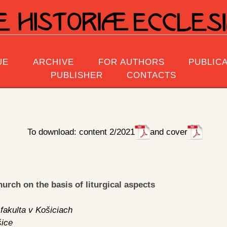
UE
ARCHIVE
FOR AUTHORS
PUBLICA
PUBLISHER
CONTACTS
To download: content 2/2021
and cover
urch on the basis of liturgical aspects
fakulta v Košiciach
šice