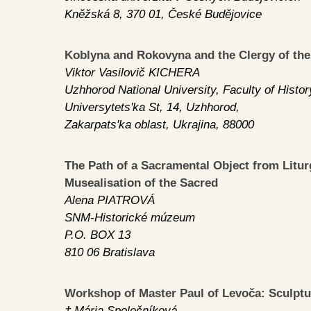
Kněžská 8, 370 01, České Budějovice
Koblyna and Rokovyna and the Clergy of the
Viktor Vasilovič KICHERA
Uzhhorod National University, Faculty of Histor
Universytets'ka St, 14, Uzhhorod,
Zakarpats'ka oblast, Ukrajina, 88000
The Path of a Sacramental Object from Litur
Musealisation of the Sacred
Alena PIATROVÁ
SNM-Historické múzeum
P.O. BOX 13
810 06 Bratislava
Workshop of Master Paul of Levoča: Sculptu
† Mária Spoločníková