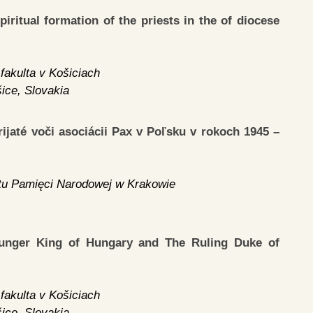
iritual formation of the priests in the of diocese
fakulta v Košiciach
šice, Slovakia
ijaté voči asociácii Pax v Poľsku v rokoch 1945 –
utu Pamięci Narodowej w Krakowie
younger King of Hungary and The Ruling Duke of
fakulta v Košiciach
šice, Slovakia