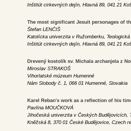
Inštitút cirkevných dejín, Hlavná 89, 041 21 Ko
The most significant Jesuit personages of 
Štefan LENČIŠ
Katolícka univerzita v Ružomberku, Teologická 
Inštitút cirkevných dejín, Hlavná 89, 041 21 Ko
Drevený kostolík sv. Michala archanjela z No
Miroslav STRAKOŠ
Vihorlatské múzeum Humenné
Nám Slobody č. 1, 066 01 Humenné, Slovakia
Karel Reban's work as a reflection of his tim
Pavlína MOUČKOVÁ
Jihočeská univerzita v Českých Budějovicích, T
Kněžská 8, 370 01 České Budějovice, Czech re