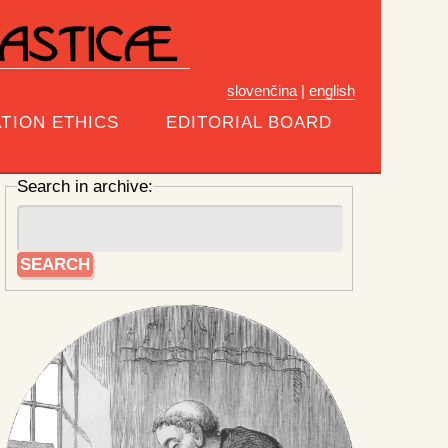
slovenčina
|
english
TION ETHICS
EDITORIAL BOARD
Search in archive: