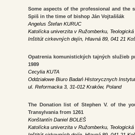
Some aspects of the professional and the sp
Spiš in the time of bishop Ján Vojtaššák
Angelus Štefan KURUC
Katolícka univerzita v Ružomberku, Teologická 
Inštitút cirkevných dejín, Hlavná 89, 041 21 Ko
Opatrenia komunistických tajných služieb pr
1989
Cecylia KUTA
Oddziałowe Biuro Badań Historycznych Instyt
ul. Reformacka 3, 31-012 Kraków, Poland
The Donation list of Stephen V. of the 
Transylvania from 1261
Konštantín Daniel BOLEŠ
Katolícka univerzita v Ružomberku, Teologická 
Inštitút cirkevných dejín, Hlavná 89, 041 21 Ko