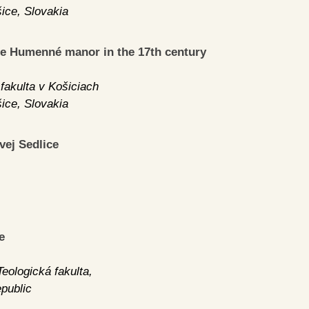
šice, Slovakia
the Humenné manor in the 17th century
fakulta v Košiciach
šice, Slovakia
vej Sedlice
e
eologická fakulta,
public