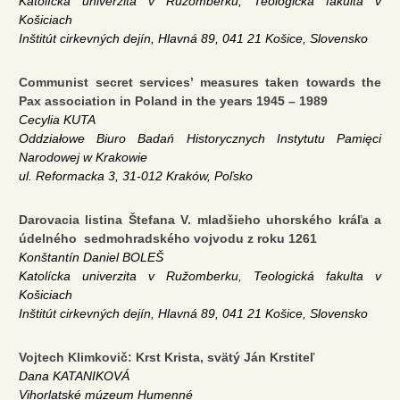
Katolícka univerzita v Ružomberku, Teologická fakulta v
Košiciach
Inštitút cirkevných dejín, Hlavná 89, 041 21 Košice, Slovensko
Communist secret services’ measures taken towards the
Pax association in Poland in the years 1945 – 1989
Cecylia KUTA
Oddziałowe Biuro Badań Historycznych Instytutu Pamięci
Narodowej w Krakowie
ul. Reformacka 3, 31-012 Kraków, Poľsko
Darovacia listina Štefana V. mladšieho uhorského kráľa a
údelného sedmohradského vojvodu z roku 1261
Konštantín Daniel BOLEŠ
Katolícka univerzita v Ružomberku, Teologická fakulta v
Košiciach
Inštitút cirkevných dejín, Hlavná 89, 041 21 Košice, Slovensko
Vojtech Klimkovič: Krst Krista, svätý Ján Krstiteľ
Dana KATANIKOVÁ
Vihorlatské múzeum Humenné