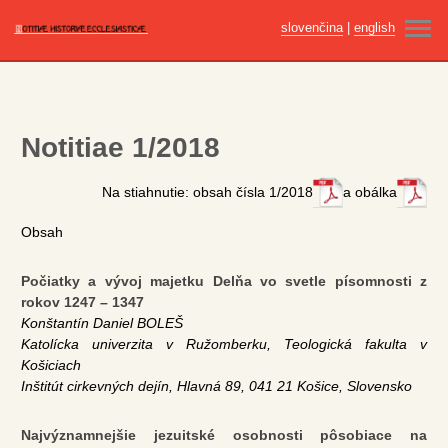
slovenčina
|
english
ÚVOD
AKTUÁLNE ČÍSLO
Notitiae 1/2018
ARCHÍV
Na stiahnutie: obsah čísla 1/2018
a obálka
PRE AUTOROV
Obsah
ETIKA PUBLIKOVANIA
Počiatky a vývoj majetku Delňa vo svetle písomnosti z
REDAKČNÁ RADA
rokov 1247 – 1347
Konštantín Daniel BOLEŠ
VYDAVATEĽ
Katolícka univerzita v Ružomberku, Teologická fakulta v
Košiciach
KONTAKT
Inštitút cirkevných dejín, Hlavná 89, 041 21 Košice, Slovensko
Najvýznamnejšie jezuitské osobnosti pôsobiace na