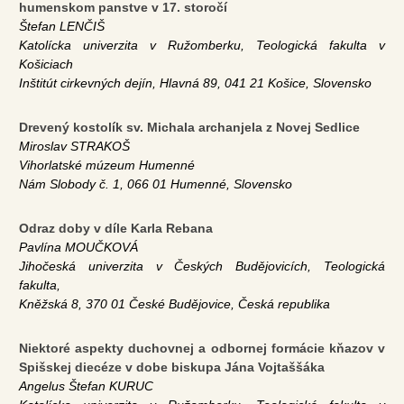
humenskom panstve v 17. storočí
Štefan LENČIŠ
Katolícka univerzita v Ružomberku, Teologická fakulta v
Košiciach
Inštitút cirkevných dejín, Hlavná 89, 041 21 Košice, Slovensko
Drevený kostolík sv. Michala archanjela z Novej Sedlice
Miroslav STRAKOŠ
Vihorlatské múzeum Humenné
Nám Slobody č. 1, 066 01 Humenné, Slovensko
Odraz doby v díle Karla Rebana
Pavlína MOUČKOVÁ
Jihočeská univerzita v Českých Budějovicích, Teologická
fakulta,
Kněžská 8, 370 01 České Budějovice, Česká republika
Niektoré aspekty duchovnej a odbornej formácie kňazov v
Spišskej diecéze v dobe biskupa Jána Vojtaššáka
Angelus Štefan KURUC