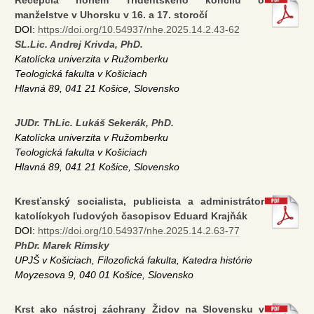
Recepcia noriem Tridentského koncilu o
manželstve v Uhorsku v 16. a 17. storočí
DOI:
https://doi.org/10.54937/nhe.2025.14.2.43-62
SL.Lic. Andrej Krivda, PhD.
Katolícka univerzita v Ružomberku
Teologická fakulta v Košiciach
Hlavná 89, 041 21 Košice, Slovensko
JUDr. ThLic. Lukáš Sekerák, PhD.
Katolícka univerzita v Ružomberku
Teologická fakulta v Košiciach
Hlavná 89, 041 21 Košice, Slovensko
Kresťanský socialista, publicista a administrátor
katolíckych ľudových časopisov Eduard Krajňák
DOI:
https://doi.org/10.54937/nhe.2025.14.2.63-77
PhDr. Marek Rímsky
UPJŠ v Košiciach, Filozofická fakulta, Katedra histórie
Moyzesova 9, 040 01 Košice, Slovensko
Krst ako nástroj záchrany Židov na Slovensku v