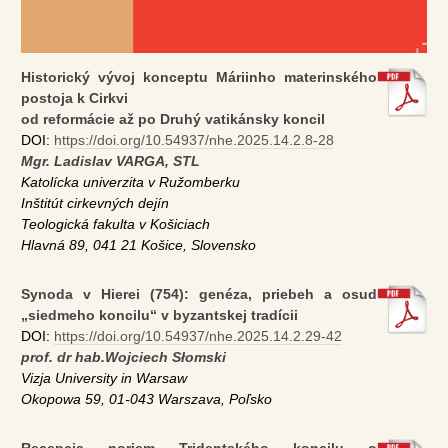
Historický vývoj konceptu Máriinho materinského
postoja k Cirkvi
od reformácie až po Druhý vatikánsky koncil
DOI:
https://doi.org/10.54937/nhe.2025.14.2.8-28
Mgr. Ladislav VARGA, STL
Katolícka univerzita v Ružomberku
Inštitút cirkevných dejín
Teologická fakulta v Košiciach
Hlavná 89, 041 21 Košice, Slovensko
Synoda v Hierei (754): genéza, priebeh a osud
„siedmeho koncilu“ v byzantskej tradícii
DOI:
https://doi.org/10.54937/nhe.2025.14.2.29-42
prof. dr hab.Wojciech Słomski
Vizja University in Warsaw
Okopowa 59, 01-043 Warszava, Poľsko