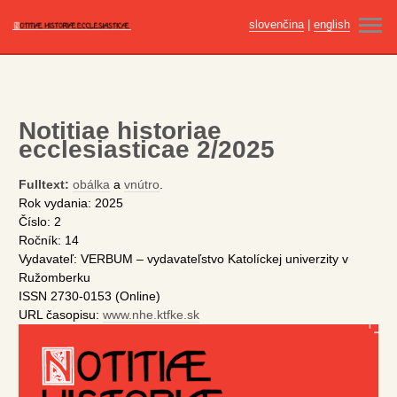
slovenčina
|
english
ÚVOD
AKTUÁLNE ČÍSLO
Notitiae historiae
ARCHÍV
ecclesiasticae 2/2025
PRE AUTOROV
Fulltext:
obálka
a
vnútro
.
Rok vydania: 2025
ETIKA PUBLIKOVANIA
Číslo: 2
Ročník: 14
REDAKČNÁ RADA
Vydavateľ: VERBUM – vydavateľstvo Katolíckej univerzity v
Ružomberku
VYDAVATEĽ
ISSN 2730-0153 (Online)
URL časopisu:
www.nhe.ktfke.sk
KONTAKT